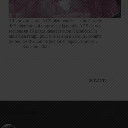
A l’horizon… une ACS bien rentrée… Une Gazette
de Septembre qui vous relate la rentrée ACS de vos
sections en 16 pages imagées et/ou légendées.Un
mois bien rempli pour une saison à dérouler comme
les feuilles d’automne bientôt en tapis…Bonnes…
3 octobre 2025
SUIVANT
Nos derniers articles