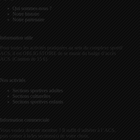
Qui sommes-nous ?
Notre histoire
Notre partenaire
Information utile
Pour toutes les activités pratiquées au sein du complexe sportif
ACS, il est OBLIGATOIRE de se munir du badge d’accès
ACS. (Caution de 15 €)
Nos activités
Sections sportives adultes
Sections culturelles
Sections sportives enfants
Information commerciale
Vous voulez devenir membre ? Il suffit d’adhérer à l’ ACS,
puis cotiser à la/les sections(s) de votre choix.