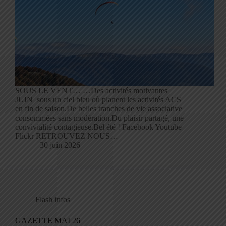
SOUS LE VENT… …Des activités motivantes
JUIN sous un ciel bleu où planent les activités ACS
en fin de saison.De belles tranches de vie associative
consommées sans modération.Du plaisir partagé, une
convivialité contagieuse.Bel été ! Facebook Youtube
Flickr RETROUVEZ NOUS…
30 juin 2026
Flash infos
GAZETTE MAI 26