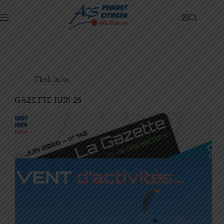
Passer
au
contenu
Flash infos
GAZETTE JUIN 26