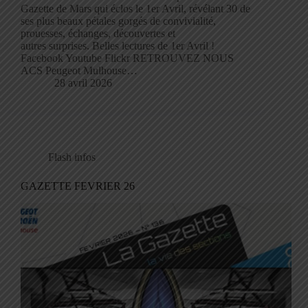
Gazette de Mars qui éclos le 1er Avril, révélant 30 de
ses plus beaux pétales gorgés de convivialité,
prouesses, échanges, découvertes et
autres surprises. Belles lectures de 1er Avril !
Facebook Youtube Flickr RETROUVEZ NOUS
ACS Peugeot Mulhouse…
28 avril 2026
Flash infos
GAZETTE FEVRIER 26