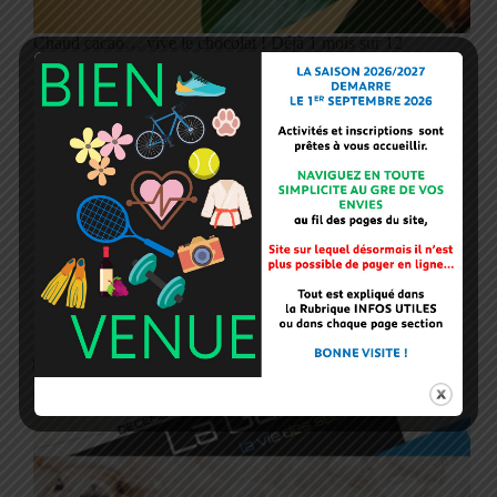
Chaud cacao… vive le chocolat ! Déjà 1 mois sur 12
de dégustés sur 2026…Laissez-vous tenter au gré
des 20 pages de cette gazette et ses 3 Eve…
Savourez et partagez ces moments associatifs.
Facebook Youtube Flickr RETROUVEZ NOUS
ACS Peugeot…
26 janvier 2026
Flash infos
GAZETTE DECEMBRE 2025