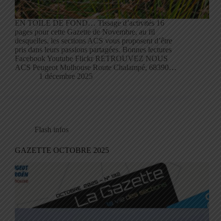
EN TOILE DE FOND… Tissage d’activités 16
pages pour cette Gazette de Novembre, au fil
desquelles, les sections ACS vous proposent d’être
pris dans leurs passions partagées. Bonnes lectures
Facebook Youtube Flickr RETROUVEZ NOUS
ACS Peugeot Mulhouse Route Chalampé, 68390…
1 décembre 2025
Flash infos
GAZETTE OCTOBRE 2025