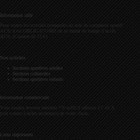
Information utile
Pour toutes les activités pratiquées au sein du complexe sportif
ACS, il est OBLIGATOIRE de se munir du badge d’accès
ACS. (Caution de 15 €)
Nos activités
Sections sportives adultes
Sections culturelles
Sections sportives enfants
Information commerciale
Vous voulez devenir membre ? Il suffit d’adhérer à l’ ACS,
puis cotiser à la/les sections(s) de votre choix.
Liens importants