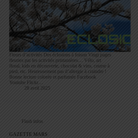
Fleurs d’activités Des éclosions à foison Vingt pages
fleuries par les activités printanières… Vélo, art
floral, kids en découverte, chocolat & vins, course à
pied, etc. Heureusement pas d’allergie à craindre !
Bonne lecture colorée et parfumée Facebook
Youtube Flickr…
28 avril 2025
Flash infos
GAZETTE MARS