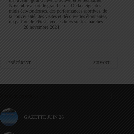
un “avent”-goût d’hiver S’activer et se réchauffer
Novembre a sorti le grand jeu… De la neige, des
minis éco-tondeuses, des performances sportives, de
la convivialité, des visites et découvertes étonnantes,
un parfum de Fêtesl avec les infos sur les marchés…
28 novembre 2024
PRÉCÉDENT
SUIVANT
Nos derniers articles
GAZETTE JUIN 26