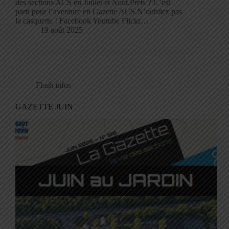
des sections ACS en Juillet et Août.Prêts ? C’est
parti pour l’aventure en Gazette ACS.N’oubliez pas
la casquette ! Facebook Youtube Flickr…
19 août 2025
Flash infos
GAZETTE JUIN