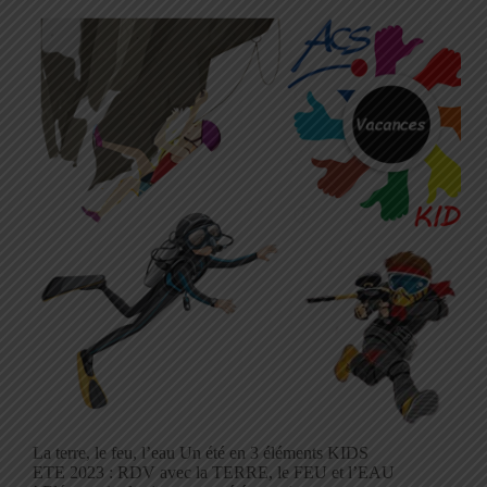
La terre, le feu, l’eau Un été en 3 éléments KIDS
ETE 2023 : RDV avec la TERRE, le FEU et l’EAU