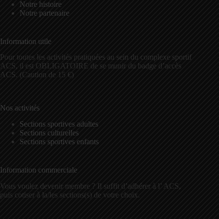
Notre histoire
Notre partenaire
Information utile
Pour toutes les activités pratiquées au sein du complexe sportif
ACS, il est OBLIGATOIRE de se munir du badge d’accès
ACS. (Caution de 15 €)
Nos activités
Sections sportives adultes
Sections culturelles
Sections sportives enfants
Information commerciale
Vous voulez devenir membre ? Il suffit d’adhérer à l’ ACS,
puis cotiser à la/les sections(s) de votre choix.