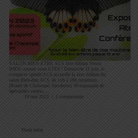
SALON BIEN-ETRE ACS 1ère édition Venez
BIEN comme vous ETES ! Dimanche 11 juin, le
complexe sportif ACS accueille la 1ère édition du
salon Bien-être ACS, de 10h à 18h minimum.
(Route de Chalampé, Sausheim) 36 exposants de
spécialités variées…
19 mai 2023
1 commentaire
Flash infos