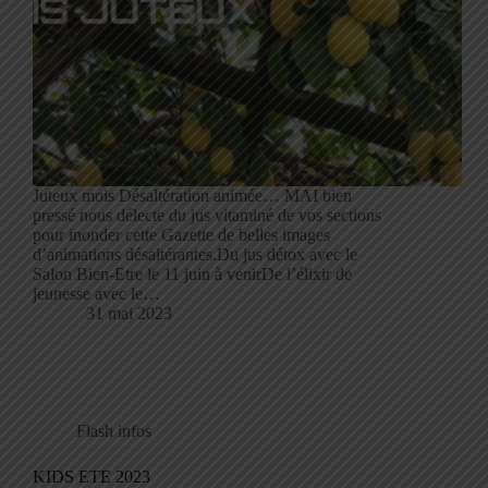
Juteux mois Désaltération animée… MAI bien
pressé nous délecte du jus vitaminé de vos sections
pour inonder cette Gazette de belles images
d’animations désaltérantes.Du jus détox avec le
Salon Bien-Etre le 11 juin à venirDe l’élixir de
jeunesse avec le…
31 mai 2023
Flash infos
KIDS ETE 2023