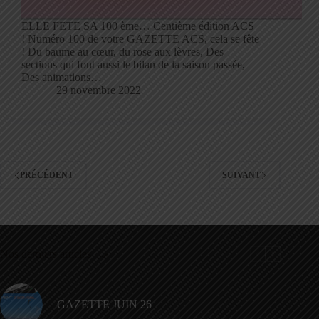
ELLE FETE SA 100 ème… Centième édition ACS
! Numéro 100 de votre GAZETTE ACS, cela se fête
! Du baume au cœur, du rose aux lèvres, Des
sections qui font aussi le bilan de la saison passée,
Des animations…
29 novembre 2022
PRÉCÉDENT
SUIVANT
Nos derniers articles
GAZETTE JUIN 26