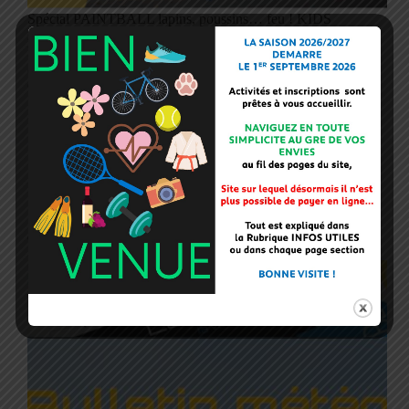
Spécial PAINTBALL lapins, poussins… feu ! KIDS
spécial PAQUES : Partez à la chasse aux billes !
RDV le lundi 17 et vendredi 21 avril de 13h à 16h30
au complexe sportif ACS, pour 2 après-midi fun et
explosives !…
30 mars 2023
Flash infos
GAZETTE FEVRIER