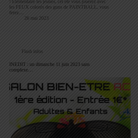
! Elémentaire les jeunes, cet été vous jouerez avec
les FEUX colorés des guns de PAINTBALL, vous
ferez…
26 mai 2023
Flash infos
INEDIT : un dimanche 11 juin 2023 sans
complexe…